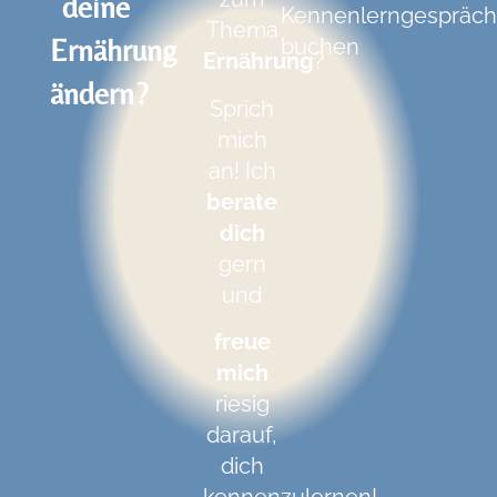
deine
Kennenlerngespräc
Thema
Ernährung
buchen
Ernährung
?
ändern?
Sprich
mich
an! Ich
berate
dich
gern
und
freue
mich
riesig
darauf,
dich