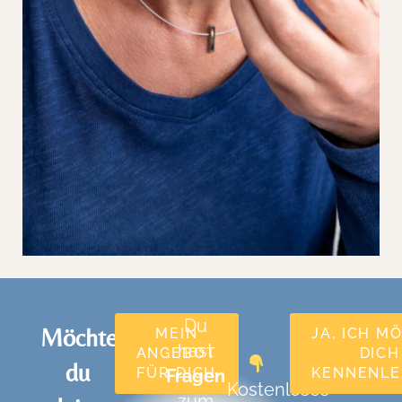
Du
Möchtest
MEIN
JA, ICH M
hast
ANGEBOT
DICH
du
FÜR DICH
KENNENL
Fragen
Kostenloses
zum